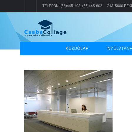
TELEFON: (66)445-103, (66)445-802 CÍM: 5600 BÉ
KEZDŐLAP
NYELVTAN