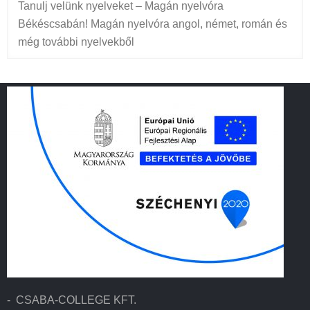
Tanulj velünk nyelveket – Magán nyelvóra
Békéscsabán! Magán nyelvóra angol, német, román és
még további nyelvekből
- CSABA-COLLEGE KFT.