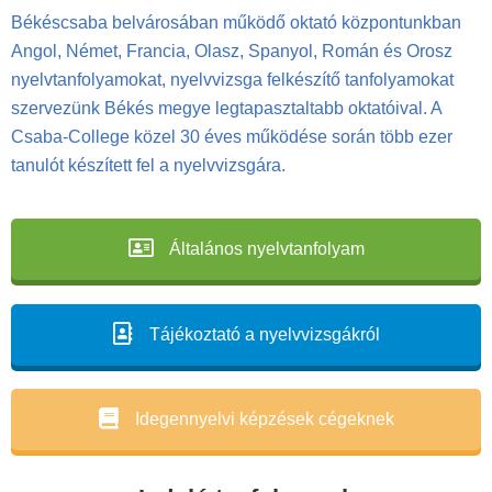
Békéscsaba belvárosában működő oktató központunkban
Angol, Német, Francia, Olasz, Spanyol, Román és Orosz
nyelvtanfolyamokat, nyelvvizsga felkészítő tanfolyamokat
szervezünk Békés megye legtapasztaltabb oktatóival. A
Csaba-College közel 30 éves működése során több ezer
tanulót készített fel a nyelvvizsgára.
Általános nyelvtanfolyam
Tájékoztató a nyelvvizsgákról
Idegennyelvi képzések cégeknek