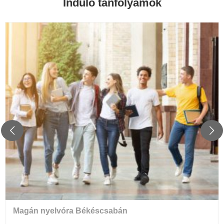
Induló tanfolyamok
Magán nyelvóra Békéscsabán