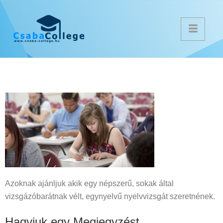
Azoknak ajánljuk akik egy népszerű, sokak által
vizsgázóbarátnak vélt, egynyelvű nyelvvizsgát szeretnének.
Hagyjuk egy Megjegyzést