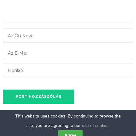
This website uses cookies. By continuing to browse the
COPYRIGHT © 2026 - UNIVERO. ALL RIGHTS RESERVED. POWERED
site, you are agreeing to our
use of cookies
BY
NINZIO
Agree