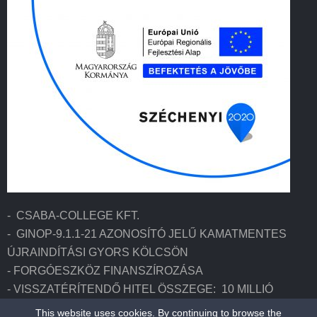
- CSABA-COLLEGE KFT.
- GINOP-9.1.1-21 AZONOSÍTÓ JELŰ KAMATMENTES
ÚJRAINDÍTÁSI GYORS KÖLCSÖN
- FORGÓESZKÖZ FINANSZÍROZÁSA
- VISSZATÉRÍTENDŐ HITEL ÖSSZEGE: 10 MILLIÓ
FORINT
This website uses cookies. By continuing to browse the