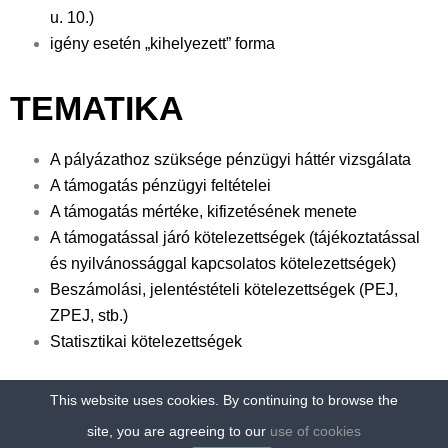
u. 10.)
igény esetén „kihelyezett” forma
TEMATIKA
A pályázathoz szüksége pénzügyi háttér vizsgálata
A támogatás pénzügyi feltételei
A támogatás mértéke, kifizetésének menete
A támogatással járó kötelezettségek (tájékoztatással
és nyilvánossággal kapcsolatos kötelezettségek)
Beszámolási, jelentéstételi kötelezettségek (PEJ,
ZPEJ, stb.)
Statisztikai kötelezettségek
This website uses cookies. By continuing to browse the
COPYRIGHT © 2026 - UNIVERO. ALL RIGHTS RESERVED. POWERED
site, you are agreeing to our
use of cookies