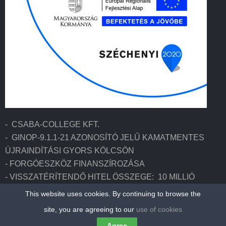
- CSABA-COLLEGE KFT.
- GINOP-9.1.1-21 AZONOSÍTÓ JELŰ KAMATMENTES
ÚJRAINDÍTÁSI GYORS KÖLCSÖN
- FORGÓESZKÖZ FINANSZÍROZÁSA
- VISSZATÉRÍTENDŐ HITEL ÖSSZEGE: 10 MILLIÓ
FORINT
This website uses cookies. By continuing to browse the
- A PROJEKT AZONOSÍTÓ SZÁMA: H-
site, you are agreeing to our
use of cookies
EUGY1/089785/2021/433648/001
Agree