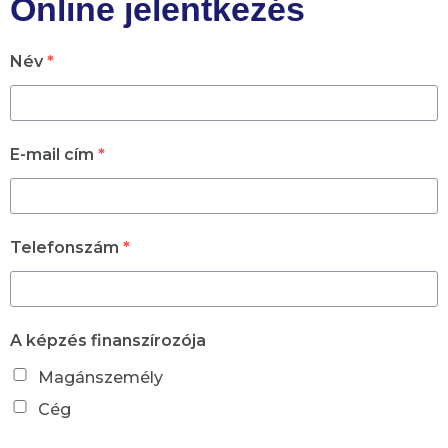
Online jelentkezés
Név
*
E-mail cím
*
Telefonszám
*
A képzés finanszírozója
Magánszemély
Cég