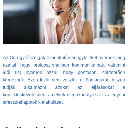
Az Ön ügyfélszolgálati munkatársai ügyfeleket nyernek meg
azáltal, hogy professzionálisan kommunikálnak, valamint
időt (is) nyernek azzal, hogy pontosan, célratörően
kérdeznek. Ezen kívűl nem veszítik el önmagukat, hiszen
tudják alkalmazni azokat az eljárásokat a
konfliktuskezelésben, amelyek megakadályozzák az egyéni
stressz-állapotok kialakulását.