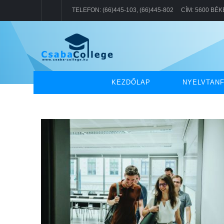
TELEFON: (66)445-103, (66)445-802 CÍM: 5600 BÉ
KEZDŐLAP
NYELVTAN