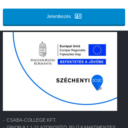
Jelentkezés
- CSABA-COLLEGE KFT.
- GINOP-9.1.1-21 AZONOSÍTÓ JELŰ KAMATMENTES