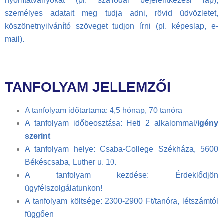
nyomtatványokat (pl. szállodai bejelentkezési lap),
személyes adatait meg tudja adni, rövid üdvözletet,
köszönetnyilvánító szöveget tudjon írni (pl. képeslap, e-
mail).
TANFOLYAM JELLEMZŐI
A tanfolyam időtartama: 4,5 hónap, 70 tanóra
A tanfolyam időbeosztása: Heti 2 alkalommal/
igény
szerint
A tanfolyam helye: Csaba-College Székháza, 5600
Békéscsaba, Luther u. 10.
A tanfolyam kezdése: Érdeklődjön
ügyfélszolgálatunkon!
A tanfolyam költsége: 2300-2900 Ft/tanóra, létszámtól
függően