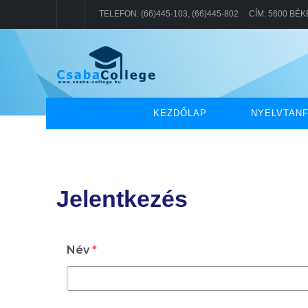
TELEFON: (66)445-103, (66)445-802 CÍM: 5600 BÉ
KEZDŐLAP
NYELVTAN
Jelentkezés
Név
*