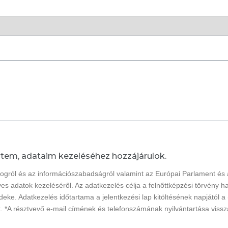
tem, adataim kezeléséhez hozzájárulok.
jogról és az információszabadságról valamint az Európai Parlament és
es adatok kezeléséről. Az adatkezelés célja a felnőttképzési törvény h
ke. Adatkezelés időtartama a jelentkezési lap kitöltésének napjától a 
k. *A résztvevő e-mail címének és telefonszámának nyilvántartása viss