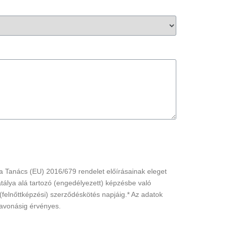
 a Tanács (EU) 2016/679 rendelet előírásainak eleget
atálya alá tartozó (engedélyezett) képzésbe való
(felnőttképzési) szerződéskötés napjáig.* Az adatok
zavonásig érvényes.